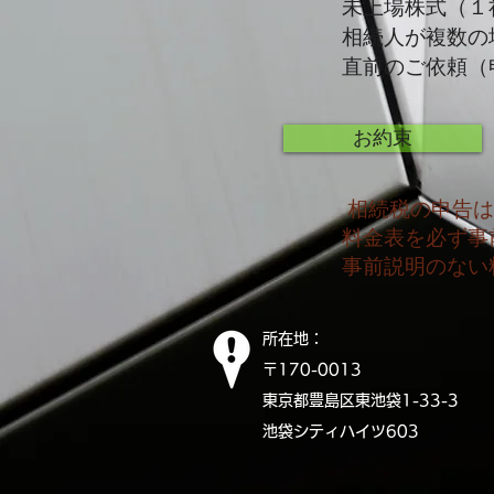
未上場株式（１
相続人が複数の
直前のご依頼（
お約束
相続税の申告は
料金表を必ず事
事前説明のない
所在地：
〒170-0
東京都豊島区東池袋1-33-3
池袋シティハイツ603