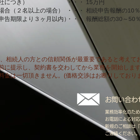
社につき）
・・・ 15万円
場合（２名以上の場合）
・・・ 相続申告報酬の10
申告期限より３ヶ月以内）
・・・ 報酬総額の30～50
、相続人の方との信頼関係が最重要であると考えて
前に提示し、契約書を交わしてから業務を開始しま
料金は一切頂きません。(価格交渉はお断りしており
お問い合わ
013
業務効率化のため
お電話による対応
​新規のご相談は
ご連絡ください。