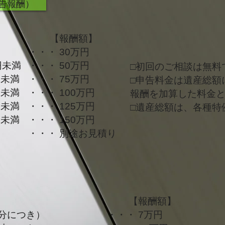
告報酬）
【報酬額】
・・・ 30万円
円未満
・・・ 50万円
□初回のご相談は無料
円未満
・・・ 75万円
□申告料金は遺産総額
円未満
・・・ 100万円
報酬を加算した料金
円未満
・・・ 125万円
□遺産総額は、各種特
円未満
・・・ 150万円
・・・ 別途お見積り
【報酬額】
分につき）
・・・ 7万円