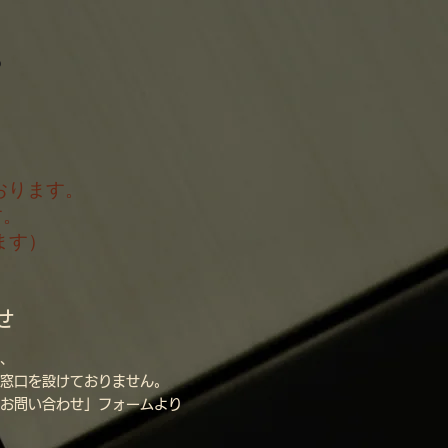
％
％
おります。
す。
ます）
せ
、
窓口を設けておりません。​
「お問い合わせ」フォームより